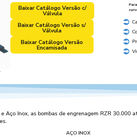
Para
Baixar Catálogo Versão c/
curv
Válvula
Ca
Baixar Catálogo Versão s/
Válvula
Co
P
Baixar Catálogo Versão
Encamisada
Vi
r
Co
Conjunto Bomba RZR 30.000 com Motoredutor
do e Aço Inox, as bombas de engrenagem RZR 30.000 
es.
AÇO INOX