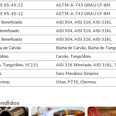
E 65-45-12
ASTM-A-743 GRAU CF-8M
E 65-45-12
ASTM-A-743 GRAU CF-8M
Beneficiado
AISI 304, AISI 316, AISI 316L
eneficiado
AISI 304, AISI 316, AISI 316L
Beneficiado
AISI 304, AISI 316, AISI 316L
a de Carvão
Bucha de Carvão, Bucha de Tung
tênio
Carvão, Tungstênio
, Tungstênio, VC131
AISI 316 Nitretado, AISI 316L, 
s
Selo Mecânico Simples
hemraz
Viton, PTFE, Chemraz
endidos