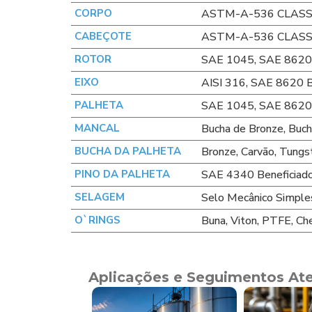
CORPO
ASTM-A-536 CLASS
CABEÇOTE
ASTM-A-536 CLASS
ROTOR
SAE 1045, SAE 8620 
EIXO
AISI 316, SAE 8620 B
PALHETA
SAE 1045, SAE 8620 
MANCAL
Bucha de Bronze, Buch
BUCHA DA PALHETA
Bronze, Carvão, Tungs
PINO DA PALHETA
SAE 4340 Beneficiado
SELAGEM
Selo Mecânico Simple
O`RINGS
Buna, Viton, PTFE, C
Aplicações e Seguimentos At