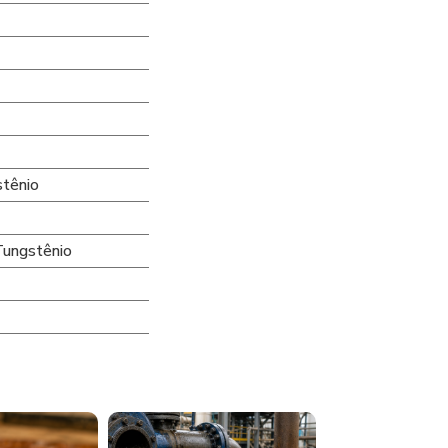
stênio
Tungstênio