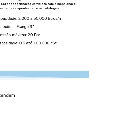
 obter especificação completa com dimensional e
as de desempenho baixe os catálogos:
pacidade: 2.000 a 50.000 litros/h
nexões: Flange 3″
ressão máxima: 20
Bar
scosidade: 0,5 até 100.000 cSt
njunto Bomba RZR 30.000 com Motoredutor
atendem