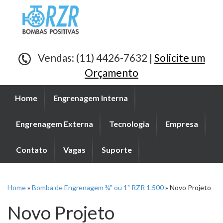
Vendas: (11) 4426-7632 |
Solicite um
Orçamento
Home
Engrenagem Interna
Engrenagem Externa
Tecnologia
Empresa
Contato
Vagas
Suporte
Home
»
Bomba de Engrenagem ¾" ou 1" RZR 1.500
»
Novo Projeto
Novo Projeto