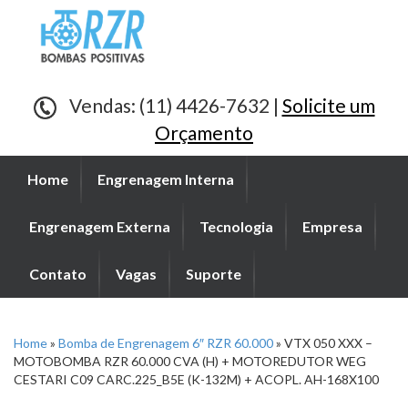
Vendas: (11) 4426-7632 |
Solicite um
Orçamento
Home
Engrenagem Interna
Engrenagem Externa
Tecnologia
Empresa
Contato
Vagas
Suporte
Home
»
Bomba de Engrenagem 6″ RZR 60.000
»
VTX 050 XXX –
MOTOBOMBA RZR 60.000 CVA (H) + MOTOREDUTOR WEG
CESTARI C09 CARC.225_B5E (K-132M) + ACOPL. AH-168X100